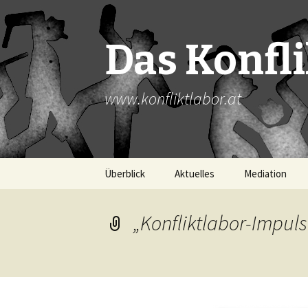
Das Konfl
www.konfliktlabor.at
Zum
Überblick
Aktuelles
Mediation
Inhalt
springen
„Konfliktlabor-Impul