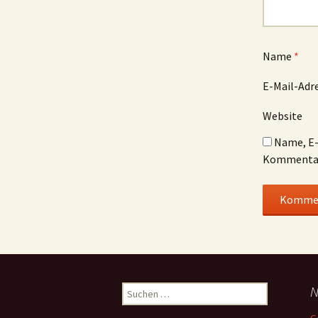
Name
*
E-Mail-Adr
Website
Name, E-
Kommentar
N
S
u