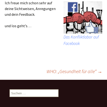
Ich freue mich schon sehr auf
deine Sichtweisen, Anregungen
und dein Feedback.
und los geht’s…
Das Konfliktlabor auf
Facebook
WHO: „Gesundheit für alle“
→
Beitragsnavigation
S
u
c
h